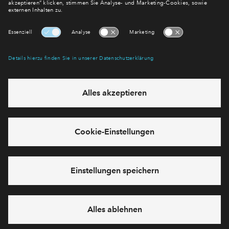
E-Mail-Adresse
Abonnieren
Möchten Sie wissen, was wir mit Ihren Daten machen? Klicken Sie hier
für unsere
Datenschutzerklärung
.
Sie haben eine Frage? Dann rufen Sie uns gerne an (
+49 69
50603738)
oder hinterlassen Sie eine Nachricht über das
Formular:
Cookies
Impressum