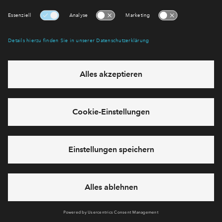
E-Mail-Adresse
Abonnieren
Möchten Sie wissen, was wir mit Ihren Daten machen? Klicken Sie hier
für unsere
Datenschutzerklärung
.
Sie haben eine Frage? Dann rufen Sie uns gerne an (
+49 69
50603738)
oder hinterlassen Sie eine Nachricht über das
Formular:
Cookies
Impressum
Datenschutz