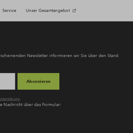
Service
Unser Gesamtangebot
gestellte Fragen
erung
scheinenden Newsletter informieren wir Sie über den Stand
Abonnieren
ng Projektnewsletter
tzerklärung
.
ne Nachricht über das Formular:
PD