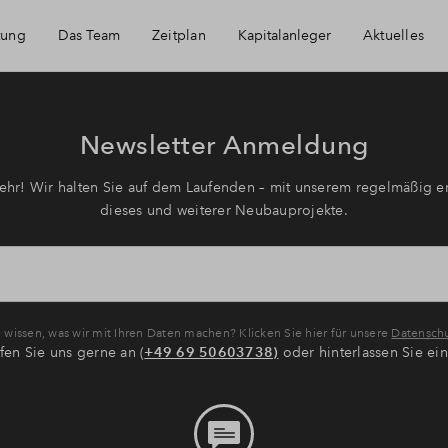
tung
Das Team
Zeitplan
Kapitalanleger
Aktuelles
Die Projektentwickler
Immobilie als Kapitalanlage
Häufig 
Newsletter Anmeldung
Die Architekten
AfA Beispielrechnung
Finanzi
hr! Wir halten Sie auf dem Laufenden – mit unserem regelmäßig er
dieses und weiterer Neubauprojekte.
Kontakt
Anmeldu
wissen, was wir mit Ihren Daten machen? Klicken Sie hier für unsere
Datenschu
fen Sie uns gerne an (
+49 69 50603738)
oder hinterlassen Sie ei
Über B