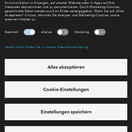
regelmäßig erscheinenden Newsletter informieren wir Sie
über den Stand dieses und weiterer Neubauprojekte.
E-Mail-Adresse
Abonnieren
Möchten Sie wissen, was wir mit Ihren Daten machen? Klicken Sie hier
für unsere
Datenschutzerklärung
.
Sie haben eine Frage? Dann rufen Sie uns gerne an (
+49 69
50603738)
oder hinterlassen Sie eine Nachricht über das
Formular:
Cookies