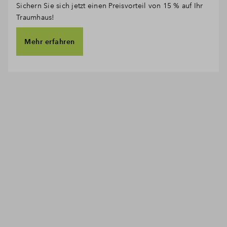
Sichern Sie sich jetzt einen Preisvorteil von 15 % auf Ihr
Traumhaus!
Mehr erfahren
Nachhaltige
Eigentumswohnungen und
Stadthäuser in Paderborn
Newsletter Anmeldung