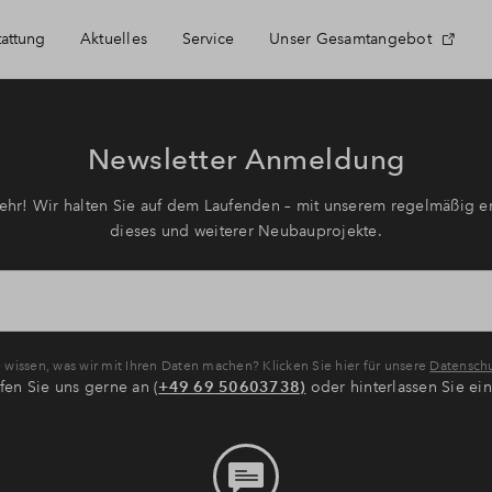
tattung
Aktuelles
Service
Unser Gesamtangebot
Häufig gestellte Fragen
Newsletter Anmeldung
Kontakt
hr! Wir halten Sie auf dem Laufenden – mit unserem regelmäßig er
dieses und weiterer Neubauprojekte.
Anmeldung Projektnewsletter
Über BPD
wissen, was wir mit Ihren Daten machen? Klicken Sie hier für unsere
Datenschu
fen Sie uns gerne an (
+49 69 50603738)
oder hinterlassen Sie ei