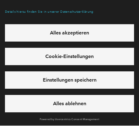
Baubeschreibung Alanbrooke
Alternatives Angebot
0
#Haus 10 - WE 301
#Haus 10 - WE 
Frei
Frei