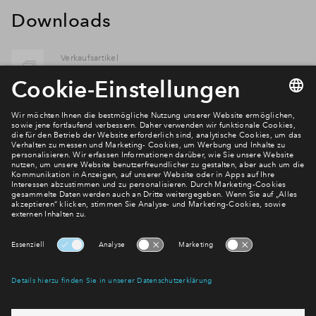
Downloads
Verkaufsartikel
Grundriss WE Nr. 5
Verkaufsbroschüre
BPD Springbachhoefe Expose
Verkaufsbroschüre
Bemusterung Katalog 2023