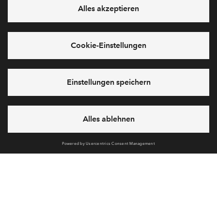
Alternatives Angebot
0
#Haus Nr. 57 WE 3
#Haus Nr. 57 W
In Vorbereitung
In Vorbereitu
3-Zimmer-Wohnung #Haus Nr.
3-Zimmer-Wohnung 
57 WE 3
57 WE 6
€ 475.000
€ 495.000
Springbach Höfe Parkview
Springbach Höfe P