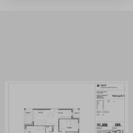
Wir benötigen Ihre Zustimmung, um
den Mapbox-Service zu laden!
Wir verwenden Mapbox, um Inhalte
einzubetten. Dieser Service kann Daten zu
Ihren Aktivitäten sammeln. Bitte lesen Sie die
Details durch und stimmen Sie der Nutzung
des Service zu, um diese Inhalte anzuzeigen.
Mehr Informationen
Akzeptieren
Powered by
Usercentrics Consent Management
Platform