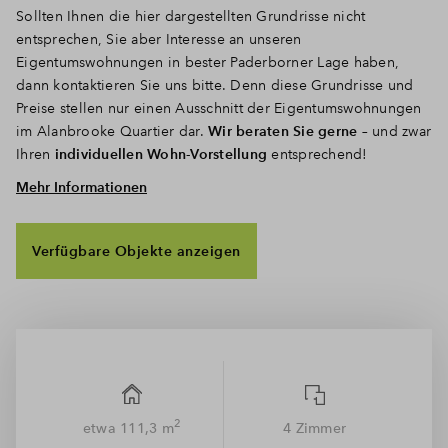
Sollten Ihnen die hier dargestellten Grundrisse nicht
entsprechen, Sie aber Interesse an unseren
Eigentumswohnungen in bester Paderborner Lage haben,
dann kontaktieren Sie uns bitte. Denn diese Grundrisse und
Preise stellen nur einen Ausschnitt der Eigentumswohnungen
im Alanbrooke Quartier dar.
Wir beraten Sie gerne
– und zwar
Ihren
individuellen Wohn-Vorstellung
entsprechend!
Mehr Informationen
Ja, es darf etwas
mehr
sein! Die
4-Zimmer- Wohnungen
sind
für alles bereit. Das
Herzstück
Ihrer Wohnung ist die offene
Küche, die sich zum Wohn-Essbereich öffnet: Hier entsteht
Verfügbare Objekte anzeigen
großzügiges Raumgefühl
. Dazu ein Kinderzimmer, ein Büro
oder das lang ersehnte Ankleidezimmer? Oder Sie richten
endlich das Gästezimmer ein, das Ihre Freunde sich immer
schon gewünscht haben. Lassen Sie Ihren
Vorstellungen
freien
Lauf. Ausgewählte Materialien und Ausstattungsdetails
unterstreichen den
hellen, modernen Flair
und prägen ein
hochwertiges Gesamtbild. Weitläufige Bereiche laden zum
Wohnen, Kochen und Essen ein. Großzügige Fensterflächen
2
etwa 111,3 m
4 Zimmer
sorgen für
lichtdurchflutetes Wohnen
.