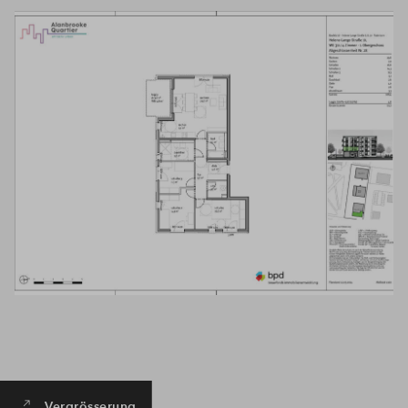
# Haus 10 - WE 321
# Haus 10 - WE 311
Vergrösserung