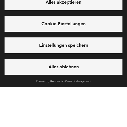
E-Mail-Adresse
Abonnieren
Möchten Sie wissen, was wir mit Ihren Daten machen? Klicken Sie hier
für unsere
Datenschutzerklärung
.
Sie haben eine Frage? Dann rufen Sie uns gerne an (
+49 69
50603738)
oder hinterlassen Sie eine Nachricht über das
Formular:
Cookies
Impressum
Datenschutz